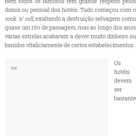
nem todos os famosos têm grande respeito pelos
donos ou pessoal dos hotéis. Tudo começou com o
rock 'n' roll
, exaltando a destruição selvagem com
quase um rito de passagem, mas ao longo dos anos
várias estrelas acabaram a dever muito dinheiro ou
banidos vitaliciamente de certos estabelecimentos.
Os
hotéis
devem
ser
bastante