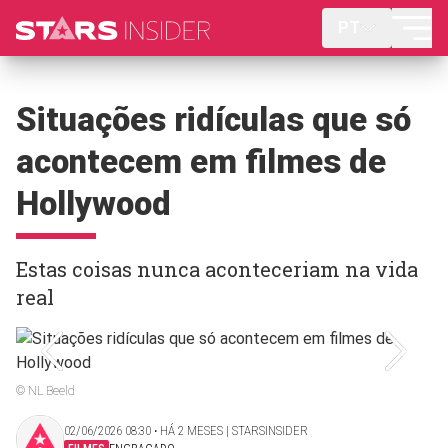
PT
Situações ridículas que só
acontecem em filmes de
Hollywood
Estas coisas nunca aconteceriam na vida
real
© NL Beeld
02/06/2026 08:30 ‧ HÁ 2 MESES | STARSINSIDER