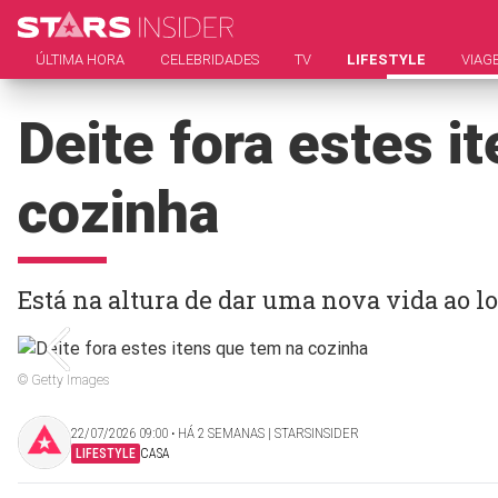
ÚLTIMA HORA
CELEBRIDADES
TV
LIFESTYLE
VIAG
Deite fora estes i
cozinha
Está na altura de dar uma nova vida ao l
© Getty Images
22/07/2026 09:00 ‧ HÁ 2 SEMANAS | STARSINSIDER
LIFESTYLE
CASA