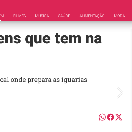
EM
FILMES
MÚSICA
SAÚDE
ALIMENTAÇÃO
MODA
tens que tem na
ocal onde prepara as iguarias