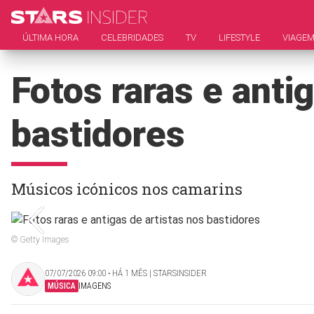
ÚLTIMA HORA
CELEBRIDADES
TV
LIFESTYLE
VIAGE
Fotos raras e anti
bastidores
Músicos icónicos nos camarins
© Getty Images
07/07/2026 09:00 ‧ HÁ 1 MÊS | STARSINSIDER
MÚSICA
IMAGENS