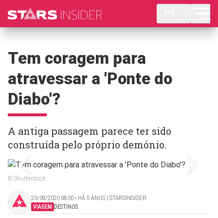
PT
Tem coragem para
atravessar a 'Ponte do
Diabo'?
A antiga passagem parece ter sido
construída pelo próprio demónio.
© Shutterstock
20/08/2020 08:00 ‧ HÁ 5 ANOS | STARSINSIDER
VIAGEM
DESTINOS