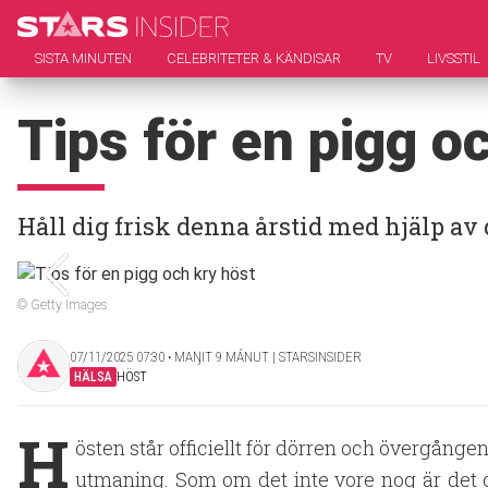
SISTA MINUTEN
CELEBRITETER & KÄNDISAR
TV
LIVSSTIL
Tips för en pigg o
Håll dig frisk denna årstid med hjälp av 
© Getty Images
07/11/2025 07:30 ‧ MAŊIT 9 MÁNUT | STARSINSIDER
HÄLSA
HÖST
H
östen står officiellt för dörren och övergånge
utmaning. Som om det inte vore nog är det 