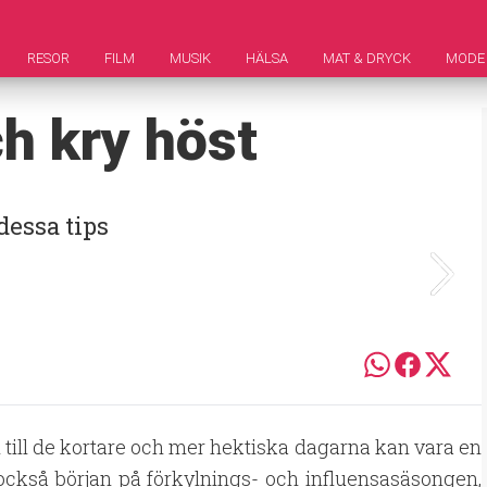
RESOR
FILM
MUSIK
HÄLSA
MAT & DRYCK
MODE
ch kry höst
dessa tips
n till de kortare och mer hektiska dagarna kan vara en
också början på förkylnings- och influensasäsongen,