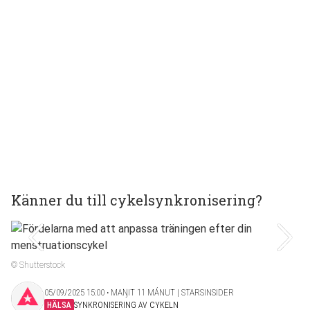
Känner du till cykelsynkronisering?
© Shutterstock
05/09/2025 15:00 ‧ MAŊIT 11 MÁNUT | STARSINSIDER
HÄLSA
SYNKRONISERING AV CYKELN