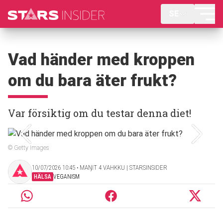
SE
Vad händer med kroppen
om du bara äter frukt?
Var försiktig om du testar denna diet!
© Getty Images
10/07/2026 10:45 ‧ MAŊIT 4 VAHKKU | STARSINSIDER
HÄLSA
VEGANISM