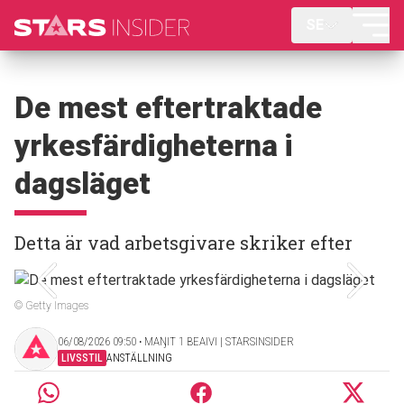
SE
De mest eftertraktade
yrkesfärdigheterna i
dagsläget
Detta är vad arbetsgivare skriker efter
© Getty Images
06/08/2026 09:50 ‧ MAŊIT 1 BEAIVI | STARSINSIDER
LIVSSTIL
ANSTÄLLNING