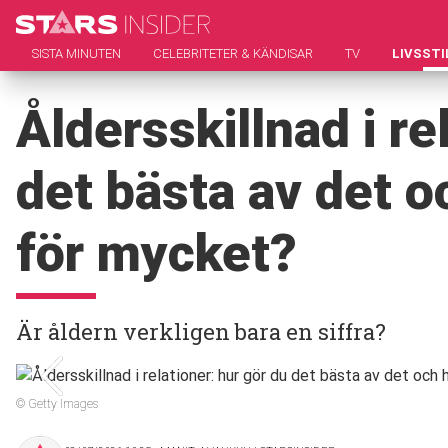
SISTA MINUTEN
CELEBRITETER & KÄNDISAR
TV
LIVSSTI
Åldersskillnad i re
det bästa av det o
för mycket?
Är åldern verkligen bara en siffra?
© Getty Images