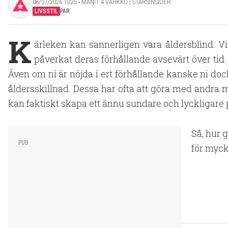
08/07/2026 10:25 ‧ MAŊIT 4 VAHKKU | STARSINSIDER
LIVSSTIL
PAR
K
ärleken kan sannerligen vara åldersblind. Vi
påverkat deras förhållande avsevärt över tid.
Även om ni är nöjda i ert förhållande kanske ni do
åldersskillnad. Dessa har ofta att göra med andra
kan faktiskt skapa ett ännu sundare och lyckligare
Så, hur 
för mycke