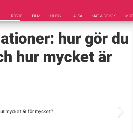
L
RESOR
FILM
MUSIK
HÄLSA
MAT & DRYCK
MO
lationer: hur gör du
ch hur mycket är