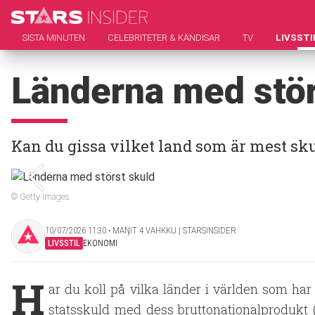
SISTA MINUTEN
CELEBRITETER & KÄNDISAR
TV
LIVSSTI
Länderna med stör
Kan du gissa vilket land som är mest sk
© Getty Images
10/07/2026 11:30 ‧ MAŊIT 4 VAHKKU | STARSINSIDER
LIVSSTIL
EKONOMI
H
ar du koll på vilka länder i världen som ha
statsskuld med dess bruttonationalprodukt (B