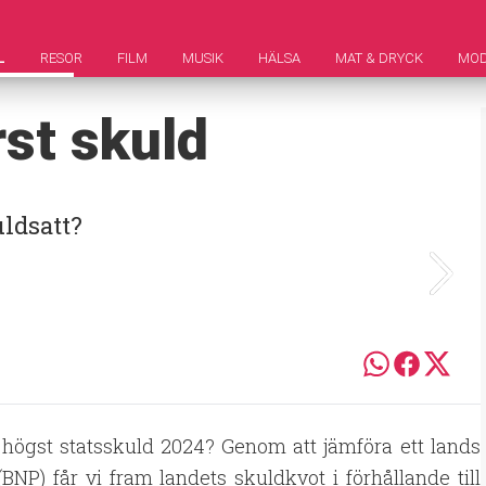
L
RESOR
FILM
MUSIK
HÄLSA
MAT & DRYCK
MO
st skuld
uldsatt?
r högst statsskuld 2024? Genom att jämföra ett lands
NP) får vi fram landets skuldkvot i förhållande till