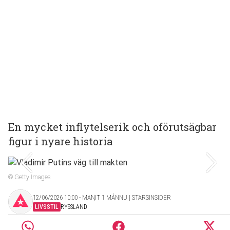
En mycket inflytelserik och oförutsägbar
figur i nyare historia
© Getty Images
12/06/2026 10:00 ‧ MAŊIT 1 MÁNNU | STARSINSIDER
LIVSSTIL
RYSSLAND