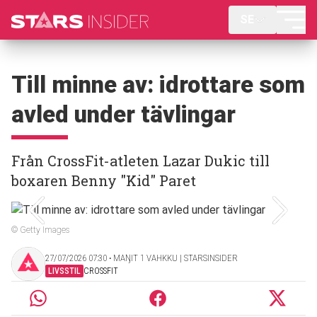
SE
Till minne av: idrottare som
avled under tävlingar
Från CrossFit-atleten Lazar Dukic till
boxaren Benny "Kid" Paret
© Getty Images
27/07/2026 07:30 ‧ MAŊIT 1 VAHKKU | STARSINSIDER
LIVSSTIL
CROSSFIT