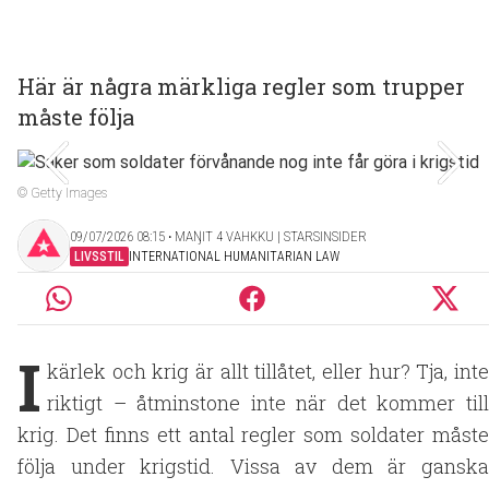
Här är några märkliga regler som trupper
måste följa
© Getty Images
09/07/2026 08:15 ‧ MAŊIT 4 VAHKKU | STARSINSIDER
LIVSSTIL
INTERNATIONAL HUMANITARIAN LAW
I
kärlek och krig är allt tillåtet, eller hur? Tja, inte
riktigt – åtminstone inte när det kommer till
krig. Det finns ett antal regler som soldater måste
följa under krigstid. Vissa av dem är ganska