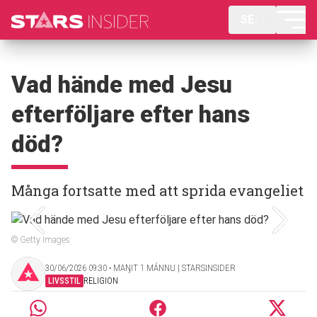
SE
Vad hände med Jesu
efterföljare efter hans
död?
Många fortsatte med att sprida evangeliet
© Getty Images
30/06/2026 09:30 ‧ MAŊIT 1 MÁNNU | STARSINSIDER
LIVSSTIL
RELIGION