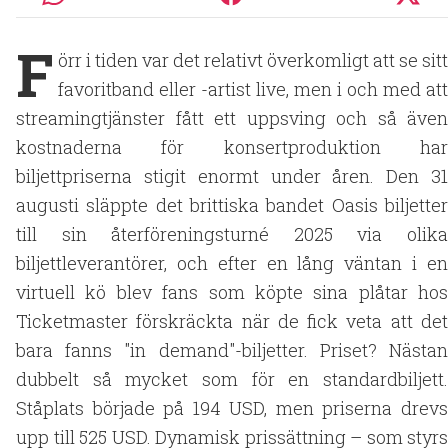
F
örr i tiden var det relativt överkomligt att se sitt
favoritband eller -artist live, men i och med att
streamingtjänster fått ett uppsving och så även
kostnaderna för konsertproduktion har
biljettpriserna stigit enormt under åren. Den 31
augusti släppte det brittiska bandet Oasis biljetter
till sin återföreningsturné 2025 via olika
biljettleverantörer, och efter en lång väntan i en
virtuell kö blev fans som köpte sina plåtar hos
Ticketmaster förskräckta när de fick veta att det
bara fanns "in demand"-biljetter. Priset? Nästan
dubbelt så mycket som för en standardbiljett.
Ståplats började på 194 USD, men priserna drevs
upp till 525 USD. Dynamisk prissättning – som styrs