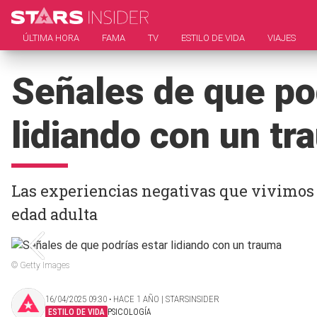
ÚLTIMA HORA
FAMA
TV
ESTILO DE VIDA
VIAJES
Señales de que po
lidiando con un t
Las experiencias negativas que vivimos
edad adulta
© Getty Images
16/04/2025 09:30 ‧ HACE 1 AÑO | STARSINSIDER
ESTILO DE VIDA
PSICOLOGÍA