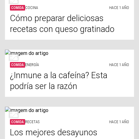
COMIDA
COCINA
HACE 1 AÑO
Cómo preparar deliciosas
recetas con queso gratinado
COMIDA
ENERGÍA
HACE 1 AÑO
¿Inmune a la cafeína? Esta
podría ser la razón
COMIDA
RECETAS
HACE 1 AÑO
Los mejores desayunos