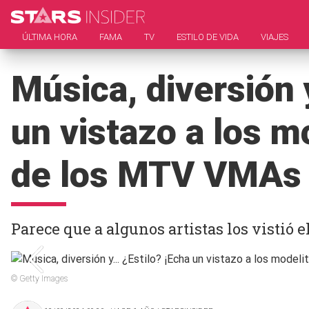
ÚLTIMA HORA
FAMA
TV
ESTILO DE VIDA
VIAJES
Música, diversión y
un vistazo a los m
de los MTV VMAs
Parece que a algunos artistas los vistió e
© Getty Images