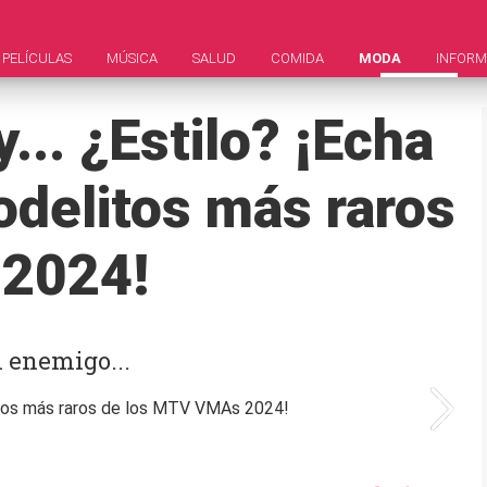
PELÍCULAS
MÚSICA
SALUD
COMIDA
MODA
INFORM
... ¿Estilo? ¡Echa
odelitos más raros
 2024!
l enemigo...