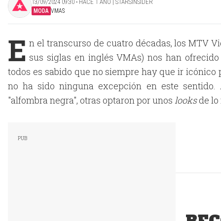
13/09/2024 09:30 ‧ HACE 1 AÑO | STARSINSIDER
MODA
VMAS
E
n el transcurso de cuatro décadas, los MTV
sus siglas en inglés VMAs) nos han ofrecid
todos es sabido que no siempre hay que ir icónico 
no ha sido ninguna excepción en este sentido. 
"alfombra negra", otras optaron por unos
looks
de lo
REC