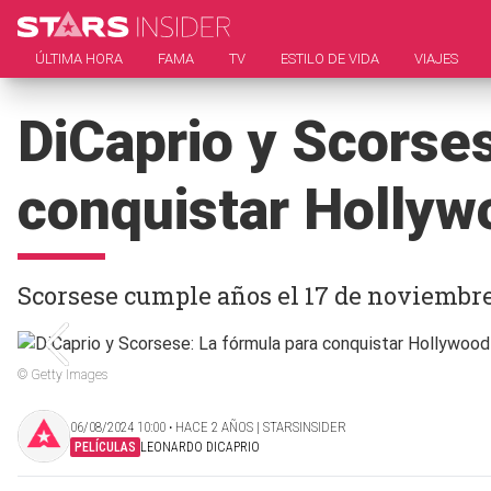
ÚLTIMA HORA
FAMA
TV
ESTILO DE VIDA
VIAJES
DiCaprio y Scorses
conquistar Hollyw
Scorsese cumple años el 17 de noviembre
© Getty Images
06/08/2024 10:00 ‧ HACE 2 AÑOS | STARSINSIDER
PELÍCULAS
LEONARDO DICAPRIO