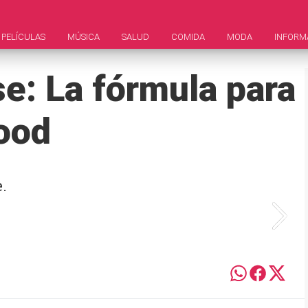
PELÍCULAS
MÚSICA
SALUD
COMIDA
MODA
INFORM
e: La fórmula para
ood
.