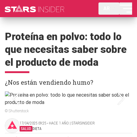
AR
Proteína en polvo: todo lo
que necesitas saber sobre
el producto de moda
¿Nos están vendiendo humo?
© Shutterstock
17/04/2025 09:25 ‧ HACE 1 AÑO | STARSINSIDER
SALUD
DIETA