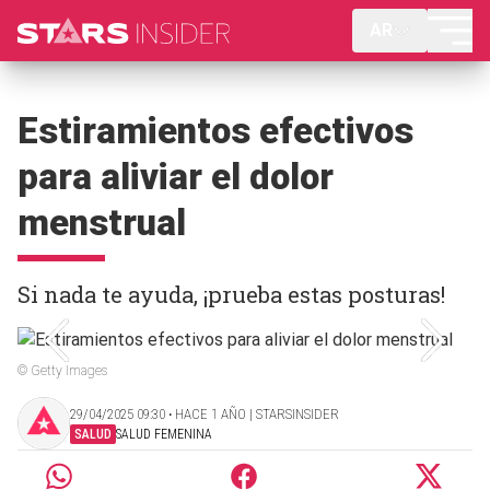
AR
Estiramientos efectivos
para aliviar el dolor
menstrual
Si nada te ayuda, ¡prueba estas posturas!
© Getty Images
29/04/2025 09:30 ‧ HACE 1 AÑO | STARSINSIDER
SALUD
SALUD FEMENINA