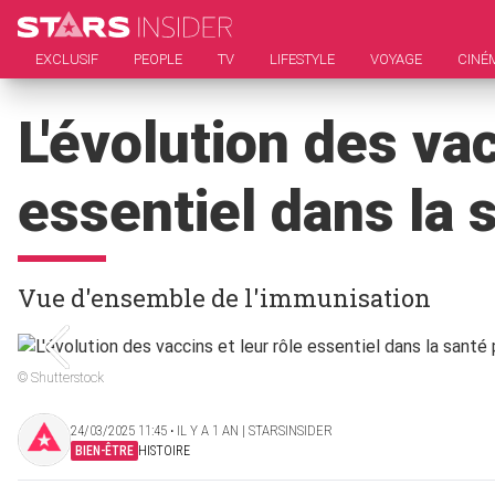
EXCLUSIF
PEOPLE
TV
LIFESTYLE
VOYAGE
CINÉ
L'évolution des vac
essentiel dans la 
Vue d'ensemble de l'immunisation
© Shutterstock
24/03/2025 11:45 ‧ IL Y A 1 AN | STARSINSIDER
BIEN-ÊTRE
HISTOIRE