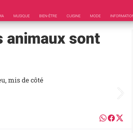
MA
MUSIQUE
BIEN-ÊTRE
CUISINE
MODE
INFORMATIO
s animaux sont
eu, mis de côté