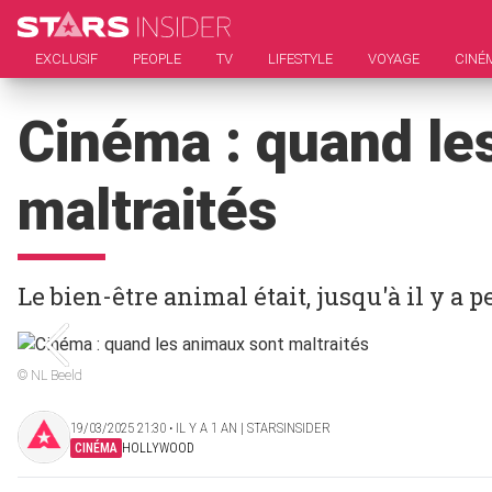
EXCLUSIF
PEOPLE
TV
LIFESTYLE
VOYAGE
CINÉ
Cinéma : quand le
maltraités
Le bien-être animal était, jusqu'à il y a p
© NL Beeld
19/03/2025 21:30 ‧ IL Y A 1 AN | STARSINSIDER
CINÉMA
HOLLYWOOD