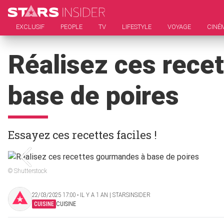
EXCLUSIF
PEOPLE
TV
LIFESTYLE
VOYAGE
CINÉ
Réalisez ces rece
base de poires
Essayez ces recettes faciles !
© Shutterstock
22/03/2025 17:00 ‧ IL Y A 1 AN | STARSINSIDER
CUISINE
CUISINE