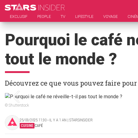
EXCLUSIF
PEOPLE
TV
LIFESTYLE
VOYAGE
CINÉ
Pourquoi le café ne
tout le monde ?
Découvrez ce que vous pouvez faire pour 
© Shutterstock
25/03/2025 11:30 ‧ IL Y A 1 AN | STARSINSIDER
CUISINE
CAFÉ