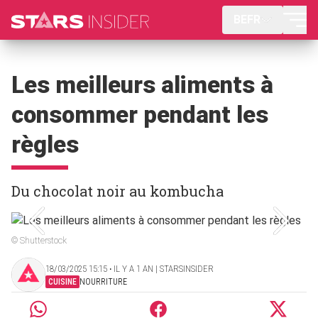
BEFR
Les meilleurs aliments à
consommer pendant les
règles
Du chocolat noir au kombucha
© Shutterstock
18/03/2025 15:15 ‧ IL Y A 1 AN | STARSINSIDER
CUISINE
NOURRITURE