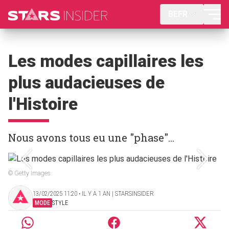
BEFR
Les modes capillaires les
plus audacieuses de
l'Histoire
Nous avons tous eu une "phase"...
© Getty Images
13/02/2025 11:20 ‧ IL Y A 1 AN | STARSINSIDER
MODE
STYLE