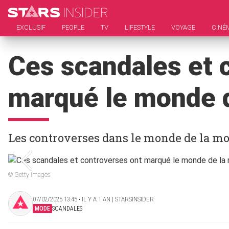
EXCLUSIF
PEOPLE
TV
LIFESTYLE
VOYAGE
CINÉ
Ces scandales et 
marqué le monde 
Les controverses dans le monde de la mo
© Getty Images
07/02/2025 13:45 ‧ IL Y A 1 AN | STARSINSIDER
MODE
SCANDALES