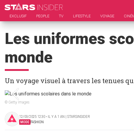
EXCLUSIF
PEOPLE
TV
LIFESTYLE
VOYAGE
CINÉ
Les uniformes scol
monde
Un voyage visuel à travers les tenues qu
© Getty Images
12/03/2025 12:30 ‧ IL Y A 1 AN | STARSINSIDER
MODE
FASHION