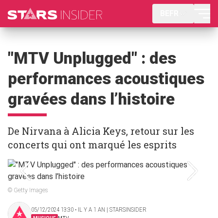
BEFR
"MTV Unplugged" : des
performances acoustiques
gravées dans l’histoire
De Nirvana à Alicia Keys, retour sur les
concerts qui ont marqué les esprits
© Getty Images
05/12/2024 13:30 ‧ IL Y A 1 AN | STARSINSIDER