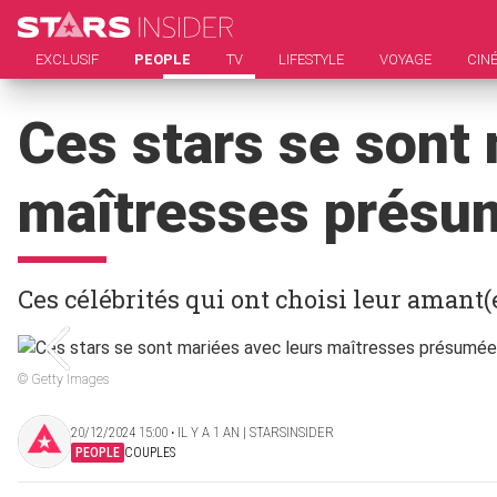
EXCLUSIF
PEOPLE
TV
LIFESTYLE
VOYAGE
CIN
Ces stars se sont 
maîtresses présu
Ces célébrités qui ont choisi leur amant(
© Getty Images
20/12/2024 15:00 ‧ IL Y A 1 AN | STARSINSIDER
PEOPLE
COUPLES