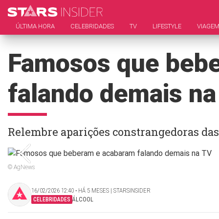
ÚLTIMA HORA
CELEBRIDADES
TV
LIFESTYLE
VIAGE
Famosos que bebe
falando demais na
Relembre aparições constrangedoras das c
© AgNews
16/02/2026 12:40 ‧ HÁ 5 MESES | STARSINSIDER
CELEBRIDADES
ÁLCOOL