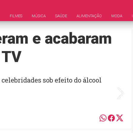
M
FILMES
MÚSICA
SAÚDE
ALIMENTAÇÃO
MODA
ram e acabaram
 TV
elebridades sob efeito do álcool