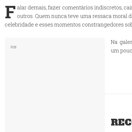
F
alar demais, fazer comentários indiscretos, cai
outros. Quem nunca teve uma ressaca moral de
celebridade e esses momentos constrangedores sob e
Na gale
um pouco
REC