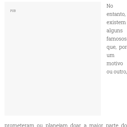
No
entanto,
existem
alguns
famosos
que, por
um
motivo
ou outro,
prometeram ou planejam doar a maior parte do