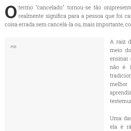
O
termo "cancelado" tornou-se tão onipresen
realmente significa para a pessoa que foi 
coisa errada sem cancelá-la ou, mais importante, c
A raiz 
meio do
ensinar 
não é. 
tradici
melhor 
aprend
testemu
Uma das
ela é r