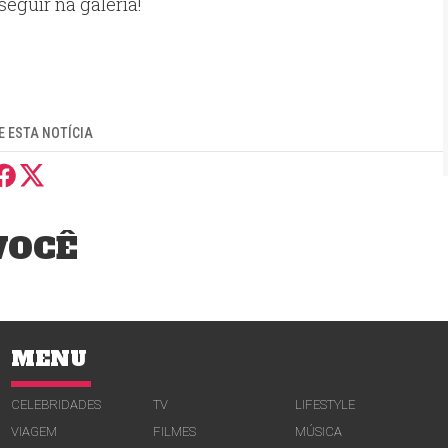
eguir na galeria!
 ESTA NOTÍCIA
VOCÊ
MENU
CELEBRIDADES
TV
LIFESTYLE
VIAGEM
FILMES
MÚSICA