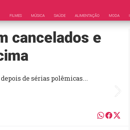
M
FILMES
MÚSICA
SAÚDE
ALIMENTAÇÃO
MODA
m cancelados e
 cima
depois de sérias polêmicas...