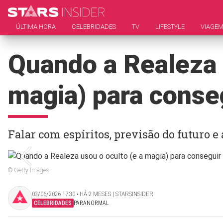
ÚLTIMA HORA
CELEBRIDADES
TV
LIFESTYLE
VIAGE
Quando a Realeza 
magia) para conse
Falar com espíritos, previsão do futuro e
© Getty Images
03/06/2026 17:30 ‧ HÁ 2 MESES | STARSINSIDER
CELEBRIDADES
PARANORMAL