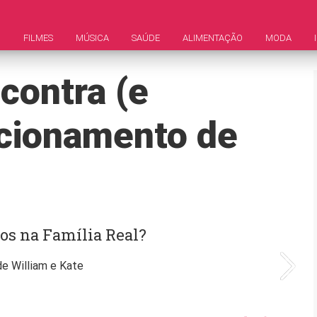
M
FILMES
MÚSICA
SAÚDE
ALIMENTAÇÃO
MODA
 contra (e
acionamento de
os na Família Real?