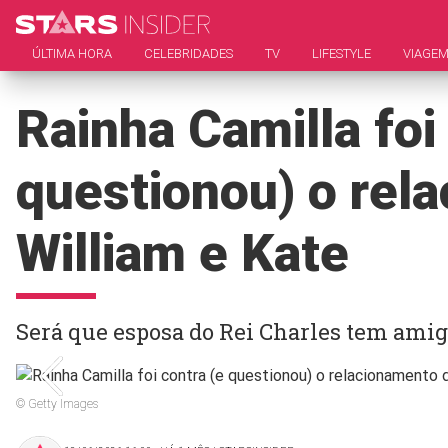
ÚLTIMA HORA
CELEBRIDADES
TV
LIFESTYLE
VIAGE
Rainha Camilla foi
questionou) o rel
William e Kate
Será que esposa do Rei Charles tem amig
© Getty Images