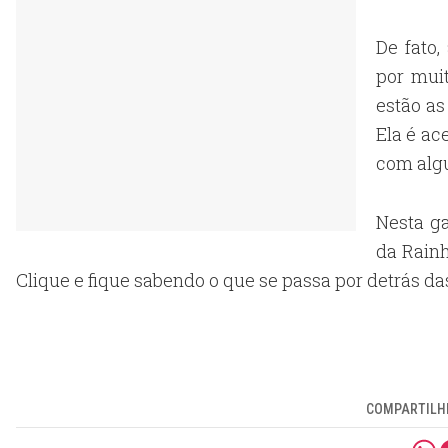
De fato,
por mui
estão as
Ela é ac
com algu
Nesta g
da Rainh
Clique e fique sabendo o que se passa por detrás das
COMPARTILHE