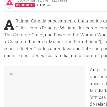
13/06/2026 16:00 ‧ HÁ 1 MÊS | STARSINSIDER
CELEBRIDADES
CELEBRIDADES
A
Rainha Camilla supostamente tinha sérias d
Gales, com o Príncipe William, de acordo com 
The Courage, Grace, and Power of the Woman Who Wi
a Graça e o Poder da Mulher que Será Rainha"), 
esposa do Rei Charles acreditava que Kate não po
rainha e considerava sua família muito "comum" pa
Antes do
question
apesar 
família
"crítica
do relac