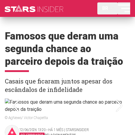
BR
Famosos que deram uma
segunda chance ao
parceiro depois da traição
Casais que ficaram juntos apesar dos
escândalos de infidelidade
© AgNews/ Victor Chapetta
12/06/2026 13:20 ‧ HÁ 1 MÊS | STARSINSIDER