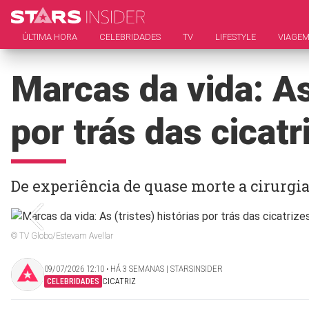
ÚLTIMA HORA
CELEBRIDADES
TV
LIFESTYLE
VIAGE
Marcas da vida: As 
por trás das cicat
De experiência de quase morte a cirurgia
© TV Globo/Estevam Avellar
09/07/2026 12:10 ‧ HÁ 3 SEMANAS | STARSINSIDER
CELEBRIDADES
CICATRIZ