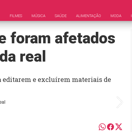
M
FILMES
MÚSICA
SAÚDE
ALIMENTAÇÃO
MODA
ue foram afetados
da real
a editarem e excluírem materiais de