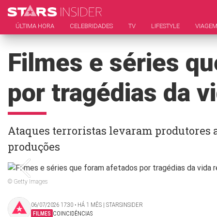
ÚLTIMA HORA
CELEBRIDADES
TV
LIFESTYLE
VIAGE
Filmes e séries q
por tragédias da vi
Ataques terroristas levaram produtores 
produções
© Getty Images
06/07/2026 17:30 ‧ HÁ 1 MÊS | STARSINSIDER
FILMES
COINCIDÊNCIAS