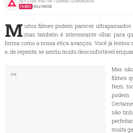
26/07/2026 19:00 ‧ HÁ 1 SEMANA | STARSINSIDER
FILMES
HOLLYWOOD
M
uitos filmes podem parecer ultrapassados
mas também é interessante olhar para qua
forma como a nossa ética avançou. Você já tentou
e, de repente, se sentiu muito desconfortável enquan
Mas não
filmes 
Nem tod
podem s
Certame
não tin
perfeit
muita ge