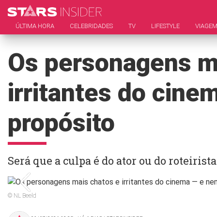
ÚLTIMA HORA
CELEBRIDADES
TV
LIFESTYLE
VIAGE
Os personagens m
irritantes do cine
propósito
Será que a culpa é do ator ou do roteirista
© NL Beeld