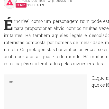
31/07/2026 12:25 ‧ HÁ 6 DIAS | STARSINSIDER
FILMES
PIORES PAPÉIS
É
incrível como um personagem ruim pode estra
para proporcionar alívio cômico muitas vez
irritantes. Há também aqueles legais e desco
roteiristas composta por homens de meia-idade, 
na tela. Os protagonistas bonzinhos às vezes se e
acaba por afastar quase todo mundo. Há muitas
estes papéis são lembrados pelas razões erradas.
Clique n
que os f