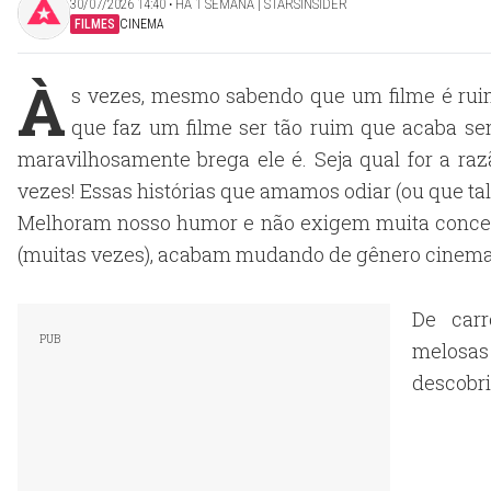
30/07/2026 14:40 ‧ HÁ 1 SEMANA | STARSINSIDER
FILMES
CINEMA
À
s vezes, mesmo sabendo que um filme é ru
que faz um filme ser tão ruim que acaba se
maravilhosamente brega ele é. Seja qual for a raz
vezes! Essas histórias que amamos odiar (ou que tal
Melhoram nosso humor e não exigem muita concent
(muitas vezes), acabam mudando de gênero cinemat
De carr
melosas
descobri