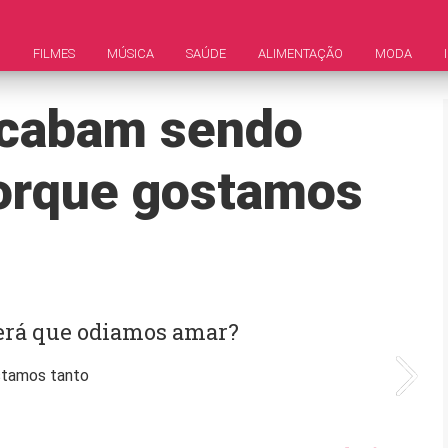
M
FILMES
MÚSICA
SAÚDE
ALIMENTAÇÃO
MODA
acabam sendo
porque gostamos
será que odiamos amar?