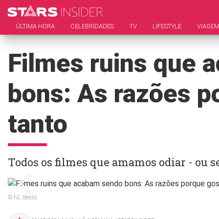
ÚLTIMA HORA
CELEBRIDADES
TV
LIFESTYLE
VIAGE
Filmes ruins que 
bons: As razões 
tanto
Todos os filmes que amamos odiar - ou 
© NL Beeld