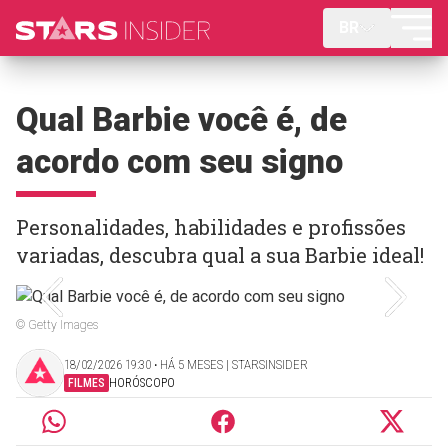
BR
Qual Barbie você é, de
acordo com seu signo
Personalidades, habilidades e profissões
variadas, descubra qual a sua Barbie ideal!
© Getty Images
18/02/2026 19:30 ‧ HÁ 5 MESES | STARSINSIDER
FILMES
HORÓSCOPO