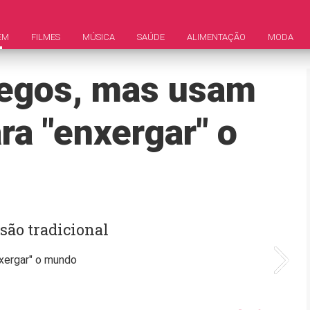
EM
FILMES
MÚSICA
SAÚDE
ALIMENTAÇÃO
MODA
cegos, mas usam
ra "enxergar" o
são tradicional