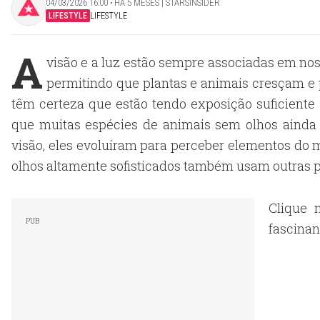
04/03/2026 16:00 ‧ HÁ 5 MESES | STARSINSIDER
LIFESTYLE
LIFESTYLE
A
visão e a luz estão sempre associadas em noss
permitindo que plantas e animais cresçam e
têm certeza que estão tendo exposição suficient
que muitas espécies de animais sem olhos ainda
visão, eles evoluíram para perceber elementos do
olhos altamente sofisticados também usam outras pa
Clique 
fascinan