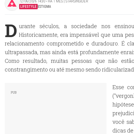
12/06/2026 14:30 ‧ HÁ 1 MÊS | STARSINSIDER
LIFESTYLE
ESTIGMA
D
urante séculos, a sociedade nos ensin
Historicamente, era impensável que uma pes
relacionamento comprometido e duradouro. É cl
ultrapassada, mas ainda está profundamente enrai
Como resultado, muitas pessoas que não est
constrangimento ou até mesmo sendo ridicularizada
Esse co
("vergon
hipótese
prejudi
você sa
dicas d