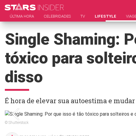
ÚLTIMA HORA
CELEBRIDADES
TV
LIFESTYLE
VIAG
Single Shaming: Po
tóxico para solteir
disso
É hora de elevar sua autoestima e mudar 
© Shutterstock