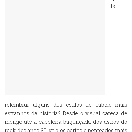
tal
relembrar alguns dos estilos de cabelo mais
estranhos da história? Desde o visual careca de
monge até a cabeleira bagunçada dos astros do
rock dos anos 80, veja os cortes e penteados mais