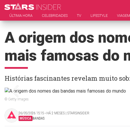
ÚLTIMA HORA
CELEBRIDADES
TV
LIFESTYLE
VIAGE
A origem dos nom
mais famosas do
Histórias fascinantes revelam muito sob
© Getty Images
26/05/2026 15:15 ‧ HÁ 2 MESES | STARSINSIDER
MÚSICA
BANDAS