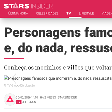
ÚLTIMA HORA
CELEBRIDADES
TV
LIFESTYLE
VIAGE
Personagens fam
e, do nada, ressus
Conheça os mocinhos e vilões que volta
© TV Globo/Divulgação
20/05/2026 14:10 ‧ HÁ 2 MESES | STARSINSIDER
TV
RETORNOS