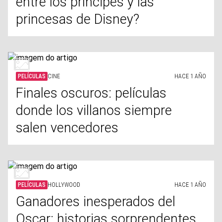
entre los príncipes y las
princesas de Disney?
PELÍCULAS
CINE
HACE 1 AÑO
Finales oscuros: películas
donde los villanos siempre
salen vencedores
PELÍCULAS
HOLLYWOOD
HACE 1 AÑO
Ganadores inesperados del
Oscar: historias sorprendentes